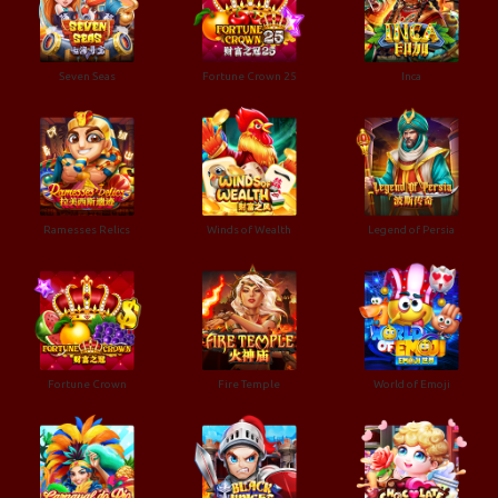
Seven Seas
Fortune Crown 25
Inca
Ramesses Relics
Winds of Wealth
Legend of Persia
Fortune Crown
Fire Temple
World of Emoji