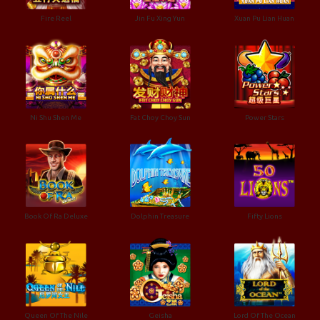
Fire Reel
Jin Fu Xing Yun
Xuan Pu Lian Huan
Ni Shu Shen Me
Fat Choy Choy Sun
Power Stars
Book Of Ra Deluxe
Dolphin Treasure
Fifty Lions
Queen Of The Nile
Geisha
Lord Of The Ocean