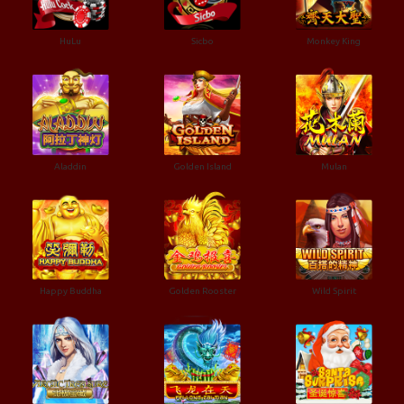
HuLu
Sicbo
Monkey King
Aladdin
Golden Island
Mulan
Happy Buddha
Golden Rooster
Wild Spirit