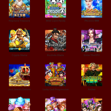
Neptune Treasure
Wild Giant Panda
Phoenix 888
Crypto Mania
Bushido Blade
Enter The KTV
Just Jewels Deluxe
Lucky God Progressive
Archer