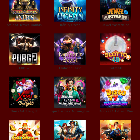
Scale of Heaven: Anubis
Infinity Ocean
Jewel Mastermind
PUBG2
Fantastic Beast
Slotto 4D
Xmas Gift Delight
Squid Game 2: Mukunghwa
Disco 777 Hold and Win