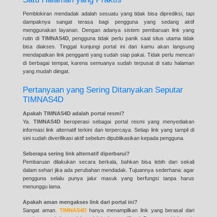
Pemblokiran mendadak adalah sesuatu yang tidak bisa diprediksi, tapi
dampaknya sangat terasa bagi pengguna yang sedang aktif
menggunakan layanan. Dengan adanya sistem pembaruan link yang
rutin di
TIMNAS4D
, pengguna tidak perlu panik saat situs utama tidak
bisa diakses. Tinggal kunjungi portal ini dan kamu akan langsung
mendapatkan link pengganti yang sudah siap pakai. Tidak perlu mencari
di berbagai tempat, karena semuanya sudah terpusat di satu halaman
yang mudah diingat.
Pertanyaan yang Sering Ditanyakan Seputar
TIMNAS4D
Apakah TIMNAS4D adalah portal resmi?
Ya.
TIMNAS4D
beroperasi sebagai portal resmi yang menyediakan
informasi link alternatif terkini dan terpercaya. Setiap link yang tampil di
sini sudah diverifikasi aktif sebelum dipublikasikan kepada pengguna.
Seberapa sering link alternatif diperbarui?
Pembaruan dilakukan secara berkala, bahkan bisa lebih dari sekali
dalam sehari jika ada perubahan mendadak. Tujuannya sederhana: agar
pengguna selalu punya jalur masuk yang berfungsi tanpa harus
menunggu lama.
Apakah aman mengakses link dari portal ini?
Sangat aman.
TIMNAS4D
hanya menampilkan link yang berasal dari