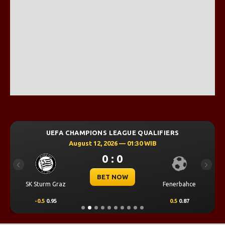
UEFA CHAMPIONS LEAGUE QUALIFIERS
August 12, 2026 — 01:30 WIB
0 : 0
Previous
Next
BET NOW
SK Sturm Graz
Fenerbahce
-0.5
0.95
0.5
0.87